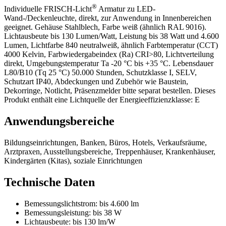
®
Individuelle FRISCH-Licht
Armatur zu LED-
Wand-/Deckenleuchte, direkt, zur Anwendung in Innenbereichen
geeignet. Gehäuse Stahlblech, Farbe weiß (ähnlich RAL 9016).
Lichtausbeute bis 130 Lumen/Watt, Leistung bis 38 Watt und 4.600
Lumen, Lichtfarbe 840 neutralweiß, ähnlich Farbtemperatur (CCT)
4000 Kelvin, Farbwiedergabeindex (Ra) CRI>80, Lichtverteilung
direkt, Umgebungstemperatur Ta -20 °C bis +35 °C. Lebensdauer
L80/B10 (Tq 25 °C) 50.000 Stunden, Schutzklasse I, SELV,
Schutzart IP40, Abdeckungen und Zubehör wie Baustein,
Dekorringe, Notlicht, Präsenzmelder bitte separat bestellen. Dieses
Produkt enthält eine Lichtquelle der Energieeffizienzklasse: E
Anwendungsbereiche
Bildungseinrichtungen, Banken, Büros, Hotels, Verkaufsräume,
Arztpraxen, Ausstellungsbereiche, Treppenhäuser, Krankenhäuser,
Kindergärten (Kitas), soziale Einrichtungen
Technische Daten
Bemessungslichtstrom:
bis 4.600 lm
Bemessungsleistung:
bis 38 W
Lichtausbeute:
bis 130 lm/W