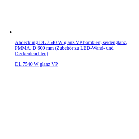
Abdeckung DL 7540 W glanz VP bombiert, seidenglanz,
PMMA, D 600 mm (Zubehör zu LED-Wand- und
Deckenleuchten)
DL 7540 W glanz VP