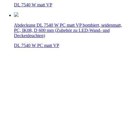
DL 7540 W matt VP
Abdeckung DL 7540 W PC matt VP bombiert, seidenmatt,
PC, IK08, D 600 mm (Zubehör zu LED-Wand- und
Deckenleuchten)
DL 7540 W PC matt VP