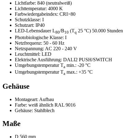
Lichtfarbe:
840 (neutralweiß)
Lichttemperatur:
4000 K
Farbwiedergabeindex:
CRI>80
Schutzklasse:
I
Schutzart:
IP40
LED-Lebensdauer L
/B
(T
25 °C) 50.000 Stunden
80
10
q
Photobiologische Klasse:
I
Netzfrequenz:
50 - 60 Hz
Netzspannung:
AC 220 - 240 V
Leuchtmittel:
LED
Elektrische Ausführung:
DALI2 PUSH/SWITCH
Umgebungstemperatur T
min.:
-20 °C
a
Umgebungstemperatur T
max.:
+35 °C
a
Gehäuse
Montageart:
Aufbau
Farbe:
weiß ähnlich RAL 9016
Gehäuse:
Stahlblech
Maße
D 560 mm