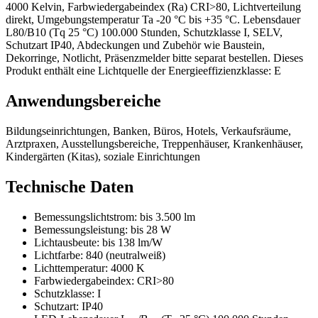
4000 Kelvin, Farbwiedergabeindex (Ra) CRI>80, Lichtverteilung
direkt, Umgebungstemperatur Ta -20 °C bis +35 °C. Lebensdauer
L80/B10 (Tq 25 °C) 100.000 Stunden, Schutzklasse I, SELV,
Schutzart IP40, Abdeckungen und Zubehör wie Baustein,
Dekorringe, Notlicht, Präsenzmelder bitte separat bestellen. Dieses
Produkt enthält eine Lichtquelle der Energieeffizienzklasse: E
Anwendungsbereiche
Bildungseinrichtungen, Banken, Büros, Hotels, Verkaufsräume,
Arztpraxen, Ausstellungsbereiche, Treppenhäuser, Krankenhäuser,
Kindergärten (Kitas), soziale Einrichtungen
Technische Daten
Bemessungslichtstrom:
bis 3.500 lm
Bemessungsleistung:
bis 28 W
Lichtausbeute:
bis 138 lm/W
Lichtfarbe:
840 (neutralweiß)
Lichttemperatur:
4000 K
Farbwiedergabeindex:
CRI>80
Schutzklasse:
I
Schutzart:
IP40