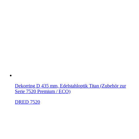
Dekorring D 435 mm, Edelstahloptik Titan (Zubehör zur
Serie 7520 Premium / ECO)
DRED 7520