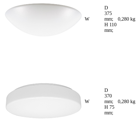
D
375
W
mm;
0,280 kg
H 110
mm;
D
370
W
mm;
0,280 kg
H 75
mm;