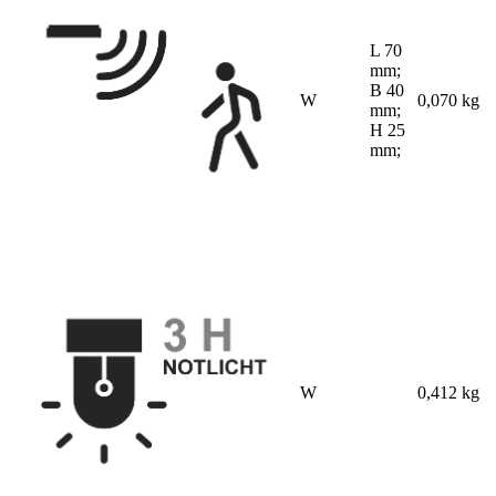
L 70
mm;
B 40
W
0,070 kg
mm;
H 25
mm;
W
0,412 kg