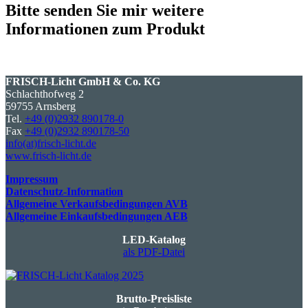
Bitte senden Sie mir weitere
Informationen zum Produkt
FRISCH-Licht GmbH & Co. KG
Schlachthofweg 2
59755 Arnsberg
Tel.
+49 (0)2932 890178-0
Fax
+49 (0)2932 890178-50
info(at)frisch-licht.de
www.frisch-licht.de
Impressum
Datenschutz-Information
Allgemeine Verkaufsbedingungen AVB
Allgemeine Einkaufsbedingungen AEB
LED-Katalog
als PDF-Datei
Brutto-Preisliste