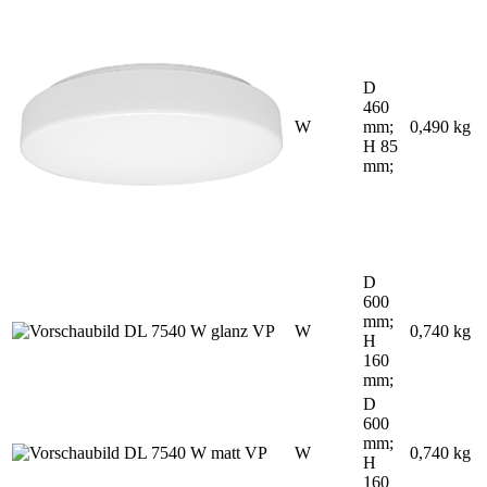
D
460
W
mm;
0,490 kg
H 85
mm;
D
600
mm;
W
0,740 kg
H
160
mm;
D
600
mm;
W
0,740 kg
H
160