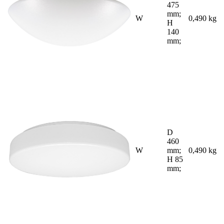
475
mm;
W
0,490 kg
H
140
mm;
D
460
W
mm;
0,490 kg
H 85
mm;