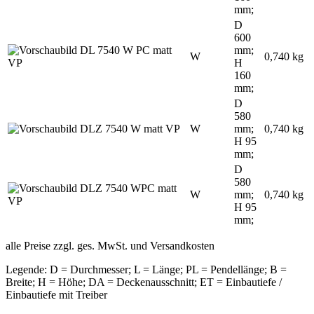
mm;
D
600
mm;
W
0,740 kg
H
160
mm;
D
580
W
mm;
0,740 kg
H 95
mm;
D
580
W
mm;
0,740 kg
H 95
mm;
alle Preise zzgl. ges. MwSt. und Versandkosten
Legende: D = Durchmesser; L = Länge; PL = Pendellänge; B =
Breite; H = Höhe; DA = Deckenausschnitt; ET = Einbautiefe /
Einbautiefe mit Treiber