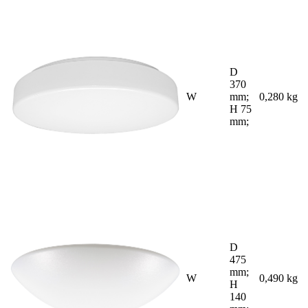
D
370
W
mm;
0,280 kg
H 75
mm;
D
475
mm;
W
0,490 kg
H
140