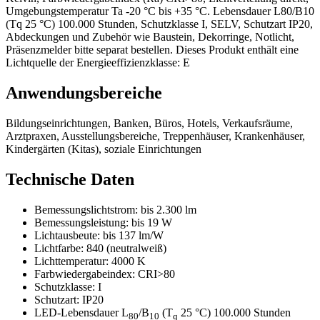
Umgebungstemperatur Ta -20 °C bis +35 °C. Lebensdauer L80/B10
(Tq 25 °C) 100.000 Stunden, Schutzklasse I, SELV, Schutzart IP20,
Abdeckungen und Zubehör wie Baustein, Dekorringe, Notlicht,
Präsenzmelder bitte separat bestellen. Dieses Produkt enthält eine
Lichtquelle der Energieeffizienzklasse: E
Anwendungsbereiche
Bildungseinrichtungen, Banken, Büros, Hotels, Verkaufsräume,
Arztpraxen, Ausstellungsbereiche, Treppenhäuser, Krankenhäuser,
Kindergärten (Kitas), soziale Einrichtungen
Technische Daten
Bemessungslichtstrom:
bis 2.300 lm
Bemessungsleistung:
bis 19 W
Lichtausbeute:
bis 137 lm/W
Lichtfarbe:
840 (neutralweiß)
Lichttemperatur:
4000 K
Farbwiedergabeindex:
CRI>80
Schutzklasse:
I
Schutzart:
IP20
LED-Lebensdauer L
/B
(T
25 °C) 100.000 Stunden
80
10
q