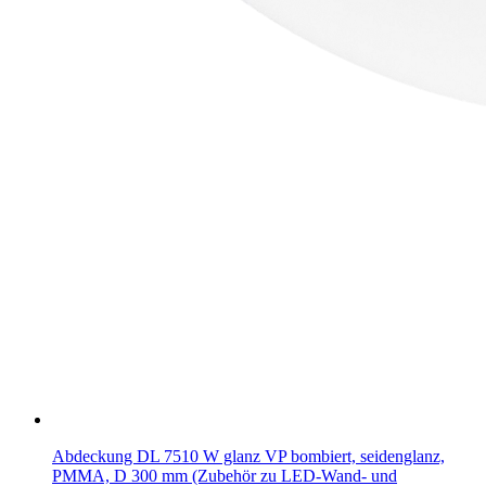
Abdeckung DL 7510 W glanz VP bombiert, seidenglanz,
PMMA, D 300 mm (Zubehör zu LED-Wand- und