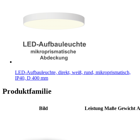
LED-Aufbauleuchte, direkt, weiß, rund, mikroprismatisch,
IP40, D 400 mm
Produktfamilie
Bild
Leistung
Maße
Gewicht
A