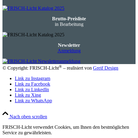
Brutto-Preisliste
in Bearbeitung
Newsletter
Anmeldung
®
© Copyright: FRISCH-Licht
– realisiert von
Greif Design
Link zu Instagram
Link zu Facebook
Link zu LinkedIn
Link zu Xing
Link zu WhatsApp
Nach oben scrollen
FRISCH-Licht verwendet Cookies, um Ihnen den bestmöglichen
Service zu gewährleisten.