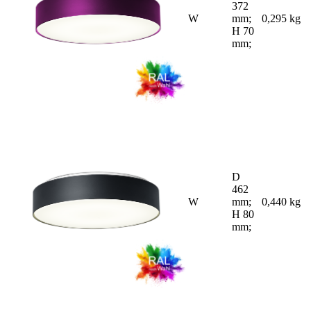
372
W
mm;
0,295 kg
H 70
mm;
D
462
W
mm;
0,440 kg
H 80
mm;