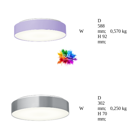
D
588
W
mm;
0,570 kg
H 92
mm;
D
302
W
mm;
0,250 kg
H 70
mm;