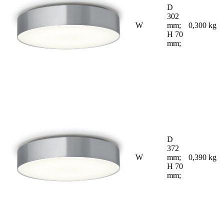
D
302
W
mm;
0,300 kg
H 70
mm;
D
372
W
mm;
0,390 kg
H 70
mm;