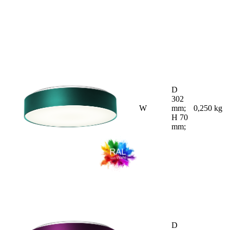
D
302
W
mm;
0,250 kg
H 70
mm;
D