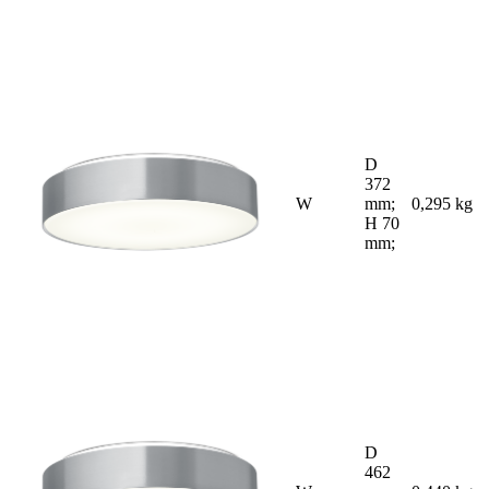
D
372
W
mm;
0,295 kg
H 70
mm;
D
462