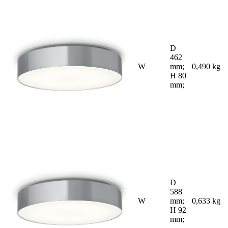
D
462
W
mm;
0,490 kg
H 80
mm;
D
588
W
mm;
0,633 kg
H 92
mm;