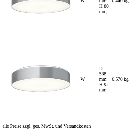
W
mm;
0,440 kg
H 80
mm;
D
588
W
mm;
0,570 kg
H 92
mm;
alle Preise zzgl. ges. MwSt. und Versandkosten