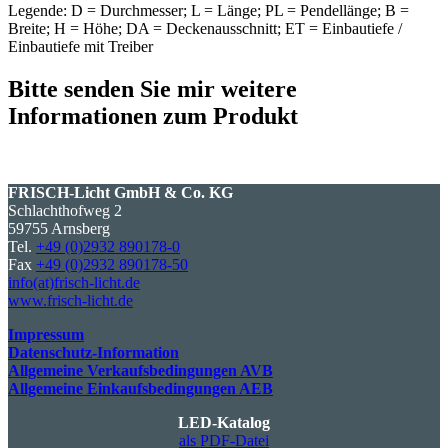
Legende: D = Durchmesser; L = Länge; PL = Pendellänge; B =
Breite; H = Höhe; DA = Deckenausschnitt; ET = Einbautiefe /
Einbautiefe mit Treiber
Bitte senden Sie mir weitere
Informationen zum Produkt
FRISCH-Licht GmbH & Co. KG
Schlachthofweg 2
59755 Arnsberg
Tel.
+49 (0)2932 890178-0
Fax
+49 (0)2932 890178-50
info(at)frisch-licht.de
www.frisch-licht.de
Impressum
Datenschutz-Information
Allgemeine Verkaufsbedingungen AVB
Allgemeine Einkaufsbedingungen AEB
LED-Katalog
als PDF-Datei