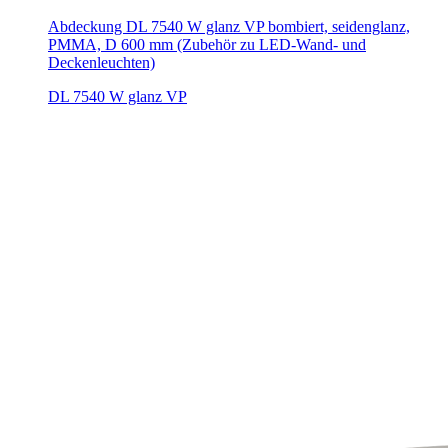
Abdeckung DL 7540 W glanz VP bombiert, seidenglanz,
PMMA, D 600 mm (Zubehör zu LED-Wand- und
Deckenleuchten)
DL 7540 W glanz VP