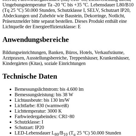
Umgebungstemperatur Ta -20 °C bis +35 °C. Lebensdauer L80/B10
(Tq 25 °C) 50.000 Stunden, Schutzklasse I, SELV, Schutzart IP20,
Abdeckungen und Zubehör wie Baustein, Dekorringe, Notlicht,
Präsenzmelder bitte separat bestellen. Dieses Produkt enthält eine
Lichtquelle der Energieeffizienzklasse: E
Anwendungsbereiche
Bildungseinrichtungen, Banken, Büros, Hotels, Verkaufsräume,
Arztpraxen, Ausstellungsbereiche, Treppenhäuser, Krankenhäuser,
Kindergärten (Kitas), soziale Einrichtungen
Technische Daten
Bemessungslichtstrom:
bis 4.600 lm
Bemessungsleistung:
bis 38 W
Lichtausbeute:
bis 130 lm/W
Lichtfarbe:
830 (warmweiß)
Lichttemperatur:
3000 K
Farbwiedergabeindex:
CRI>80
Schutzklasse:
I
Schutzart:
IP20
LED-Lebensdauer L
/B
(T
25 °C) 50.000 Stunden
80
10
q