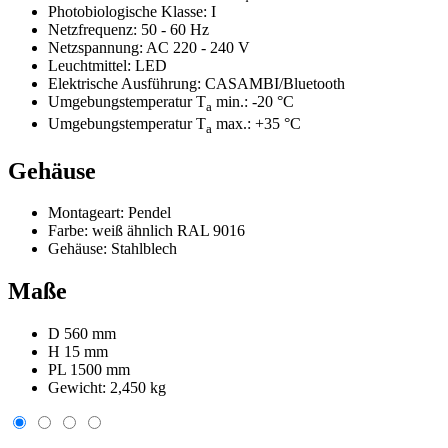
Photobiologische Klasse:
I
Netzfrequenz:
50 - 60 Hz
Netzspannung:
AC 220 - 240 V
Leuchtmittel:
LED
Elektrische Ausführung:
CASAMBI/Bluetooth
Umgebungstemperatur T
min.:
-20 °C
a
Umgebungstemperatur T
max.:
+35 °C
a
Gehäuse
Montageart:
Pendel
Farbe:
weiß ähnlich RAL 9016
Gehäuse:
Stahlblech
Maße
D 560 mm
H 15 mm
PL 1500 mm
Gewicht:
2,450 kg