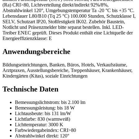
(Ra) CRI>80, Lichtverteilung direkt/indirekt 92%/8%,
Abstrahlwinkel 120°, Umgebungstemperatur Ta -20 °C bis +35 °C.
Lebensdauer L80/B10 (Tq 25 °C) 100.000 Stunden, Schutzklasse I,
SELV, Schutzart IP20, Stoßfestigkeit IK02. Zubehör Baustein,
Notlicht und Präsenzmelder bitte separat bestellen. Inkl. LED-
Treiber ENEC geprüft. Dieses Produkt enthält eine Lichtquelle der
Energieeffizienzklasse: E
Anwendungsbereiche
Bildungseinrichtungen, Banken, Büros, Hotels, Verkaufsräume,
Arztpraxen, Ausstellungsbereiche, Treppenhäuser, Krankenhäuser,
Kindergärten (Kitas), soziale Einrichtungen
Technische Daten
Bemessungslichtstrom:
bis 2.100 lm
Bemessungsleistung:
bis 18 W
Lichtausbeute:
bis 131 lm/W
Lichtfarbe:
830 (warmweiß)
Lichttemperatur:
3000 K
Farbwiedergabeindex:
CRI>80
Abstrahlwinkel direkt:
120°