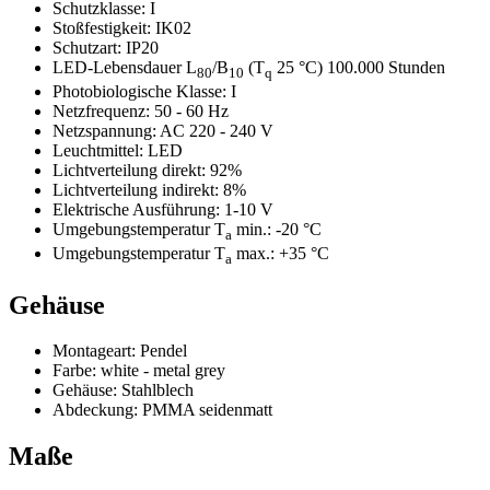
Schutzklasse:
I
Stoßfestigkeit:
IK02
Schutzart:
IP20
LED-Lebensdauer L
/B
(T
25 °C) 100.000 Stunden
80
10
q
Photobiologische Klasse:
I
Netzfrequenz:
50 - 60 Hz
Netzspannung:
AC 220 - 240 V
Leuchtmittel:
LED
Lichtverteilung direkt:
92%
Lichtverteilung indirekt:
8%
Elektrische Ausführung:
1-10 V
Umgebungstemperatur T
min.:
-20 °C
a
Umgebungstemperatur T
max.:
+35 °C
a
Gehäuse
Montageart:
Pendel
Farbe:
white - metal grey
Gehäuse:
Stahlblech
Abdeckung:
PMMA seidenmatt
Maße