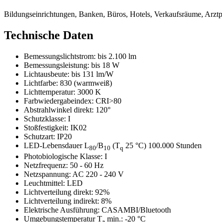
Bildungseinrichtungen, Banken, Büros, Hotels, Verkaufsräume, Arztpr
Technische Daten
Bemessungslichtstrom:
bis 2.100 lm
Bemessungsleistung:
bis 18 W
Lichtausbeute:
bis 131 lm/W
Lichtfarbe:
830 (warmweiß)
Lichttemperatur:
3000 K
Farbwiedergabeindex:
CRI>80
Abstrahlwinkel direkt:
120°
Schutzklasse:
I
Stoßfestigkeit:
IK02
Schutzart:
IP20
LED-Lebensdauer L
/B
(T
25 °C) 100.000 Stunden
80
10
q
Photobiologische Klasse:
I
Netzfrequenz:
50 - 60 Hz
Netzspannung:
AC 220 - 240 V
Leuchtmittel:
LED
Lichtverteilung direkt:
92%
Lichtverteilung indirekt:
8%
Elektrische Ausführung:
CASAMBI/Bluetooth
Umgebungstemperatur T
min.:
-20 °C
a