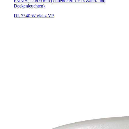
PMMA, D 600 mm (Zubehör zu LED-Wand- und
Deckenleuchten)
DL 7540 W glanz VP