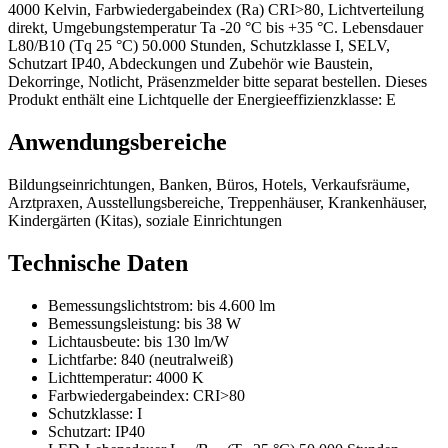
4000 Kelvin, Farbwiedergabeindex (Ra) CRI>80, Lichtverteilung
direkt, Umgebungstemperatur Ta -20 °C bis +35 °C. Lebensdauer
L80/B10 (Tq 25 °C) 50.000 Stunden, Schutzklasse I, SELV,
Schutzart IP40, Abdeckungen und Zubehör wie Baustein,
Dekorringe, Notlicht, Präsenzmelder bitte separat bestellen. Dieses
Produkt enthält eine Lichtquelle der Energieeffizienzklasse: E
Anwendungsbereiche
Bildungseinrichtungen, Banken, Büros, Hotels, Verkaufsräume,
Arztpraxen, Ausstellungsbereiche, Treppenhäuser, Krankenhäuser,
Kindergärten (Kitas), soziale Einrichtungen
Technische Daten
Bemessungslichtstrom:
bis 4.600 lm
Bemessungsleistung:
bis 38 W
Lichtausbeute:
bis 130 lm/W
Lichtfarbe:
840 (neutralweiß)
Lichttemperatur:
4000 K
Farbwiedergabeindex:
CRI>80
Schutzklasse:
I
Schutzart:
IP40