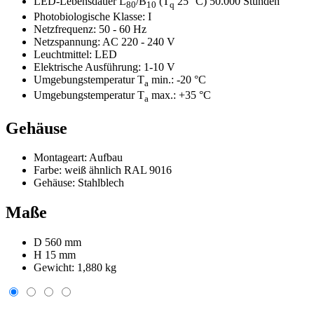
LED-Lebensdauer L
/B
(T
25 °C) 50.000 Stunden
80
10
q
Photobiologische Klasse:
I
Netzfrequenz:
50 - 60 Hz
Netzspannung:
AC 220 - 240 V
Leuchtmittel:
LED
Elektrische Ausführung:
1-10 V
Umgebungstemperatur T
min.:
-20 °C
a
Umgebungstemperatur T
max.:
+35 °C
a
Gehäuse
Montageart:
Aufbau
Farbe:
weiß ähnlich RAL 9016
Gehäuse:
Stahlblech
Maße
D 560 mm
H 15 mm
Gewicht:
1,880 kg