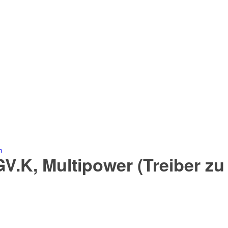
n
V.K, Multipower (Treiber z