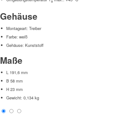
a
Gehäuse
Montageart:
Treiber
Farbe:
weiß
Gehäuse:
Kunststoff
Maße
L 191,6 mm
B 58 mm
H 23 mm
Gewicht:
0,134 kg