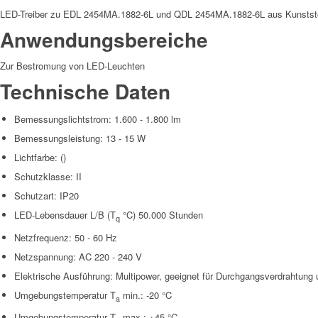
LED-Treiber zu EDL 2454MA.1882-6L und QDL 2454MA.1882-6L aus Kunststoff
Anwendungsbereiche
Zur Bestromung von LED-Leuchten
Technische Daten
Bemessungslichtstrom:
1.600 - 1.800 lm
Bemessungsleistung:
13 - 15 W
Lichtfarbe:
()
Schutzklasse:
II
Schutzart:
IP20
LED-Lebensdauer L
/B
(T
°C) 50.000 Stunden
q
Netzfrequenz:
50 - 60 Hz
Netzspannung:
AC 220 - 240 V
Elektrische Ausführung: Multipower, geeignet für Durchgangsverdrahtung
Umgebungstemperatur T
min.:
-20 °C
a
Umgebungstemperatur T
max.:
+45 °C