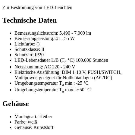
Zur Bestromung von LED-Leuchten
Technische Daten
Bemessungslichtstrom:
5.490 - 7.000 lm
Bemessungsleistung:
41 - 55 W
Lichtfarbe:
()
Schutzklasse:
II
Schutzart:
IP20
LED-Lebensdauer L
/B
(T
°C) 100.000 Stunden
q
Netzspannung:
AC 220 - 240 V
Elektrische Ausführung: DIM 1-10 V, PUSH/SWITCH,
Multipower, geeignet für Notlichtanlagen (AC/DC)
Umgebungstemperatur T
min.:
-25 °C
a
Umgebungstemperatur T
max.:
+50 °C
a
Gehäuse
Montageart:
Treiber
Farbe:
weiß
Gehäuse:
Kunststoff