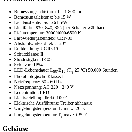
Bemessungslichtstrom:
bis 1.800 lm
Bemessungsleistung:
bis 15 W
Lichtausbeute:
bis 126 lm/W
Lichtfarbe: 830, 840, 865 (per Schalter wählbar)
Lichttemperatur:
3000/4000/6500 K
Farbwiedergabeindex:
CRI>80
Abstrahlwinkel direkt:
120°
Entblendung:
UGR<19
Schutzklasse:
II
Stoßfestigkeit:
IK05
Schutzart:
IP54
LED-Lebensdauer L
/B
(T
25 °C) 50.000 Stunden
80
10
q
Photobiologische Klasse:
I
Netzfrequenz:
50 - 60 Hz
Netzspannung:
AC 220 - 240 V
Leuchtmittel:
LED
Lichtverteilung direkt:
100%
Elektrische Ausführung:
Treiber abhängig
Umgebungstemperatur T
min.:
-20 °C
a
Umgebungstemperatur T
max.:
+35 °C
a
Gehäuse