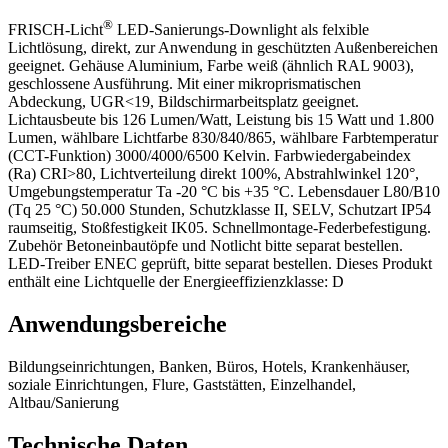
®
FRISCH-Licht
LED-Sanierungs-Downlight als felxible
Lichtlösung, direkt, zur Anwendung in geschützten Außenbereichen
geeignet. Gehäuse Aluminium, Farbe weiß (ähnlich RAL 9003),
geschlossene Ausführung. Mit einer mikroprismatischen
Abdeckung, UGR<19, Bildschirmarbeitsplatz geeignet.
Lichtausbeute bis 126 Lumen/Watt, Leistung bis 15 Watt und 1.800
Lumen, wählbare Lichtfarbe 830/840/865, wählbare Farbtemperatur
(CCT-Funktion) 3000/4000/6500 Kelvin. Farbwiedergabeindex
(Ra) CRI>80, Lichtverteilung direkt 100%, Abstrahlwinkel 120°,
Umgebungstemperatur Ta -20 °C bis +35 °C. Lebensdauer L80/B10
(Tq 25 °C) 50.000 Stunden, Schutzklasse II, SELV, Schutzart IP54
raumseitig, Stoßfestigkeit IK05. Schnellmontage-Federbefestigung.
Zubehör Betoneinbautöpfe und Notlicht bitte separat bestellen.
LED-Treiber ENEC geprüft, bitte separat bestellen. Dieses Produkt
enthält eine Lichtquelle der Energieeffizienzklasse: D
Anwendungsbereiche
Bildungseinrichtungen, Banken, Büros, Hotels, Krankenhäuser,
soziale Einrichtungen, Flure, Gaststätten, Einzelhandel,
Altbau/Sanierung
Technische Daten