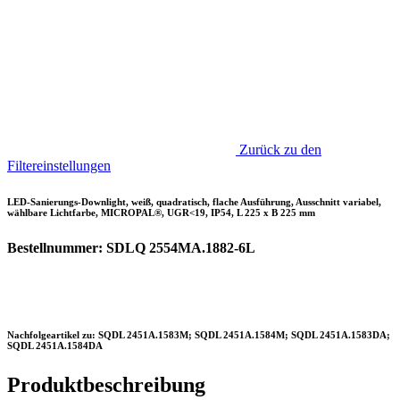
Zurück zu den
Filtereinstellungen
LED-Sanierungs-Downlight, weiß, quadratisch, flache Ausführung, Ausschnitt variabel,
wählbare Lichtfarbe, MICROPAL®, UGR<19, IP54, L 225 x B 225 mm
Bestellnummer: SDLQ 2554MA.1882-6L
Nachfolgeartikel zu: SQDL 2451A.1583M; SQDL 2451A.1584M; SQDL 2451A.1583DA;
SQDL 2451A.1584DA
Produktbeschreibung