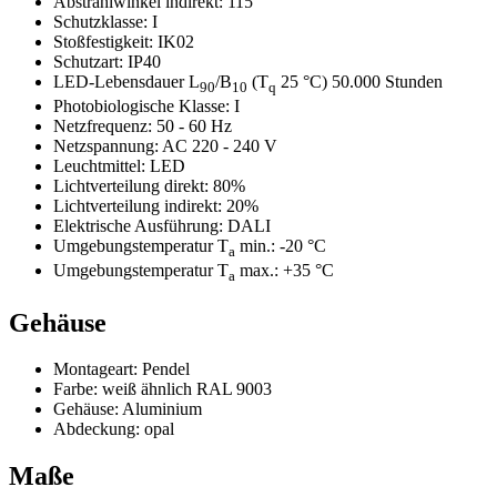
Abstrahlwinkel indirekt:
115°
Schutzklasse:
I
Stoßfestigkeit:
IK02
Schutzart:
IP40
LED-Lebensdauer L
/B
(T
25 °C) 50.000 Stunden
90
10
q
Photobiologische Klasse:
I
Netzfrequenz:
50 - 60 Hz
Netzspannung:
AC 220 - 240 V
Leuchtmittel:
LED
Lichtverteilung direkt:
80%
Lichtverteilung indirekt:
20%
Elektrische Ausführung:
DALI
Umgebungstemperatur T
min.:
-20 °C
a
Umgebungstemperatur T
max.:
+35 °C
a
Gehäuse
Montageart:
Pendel
Farbe:
weiß ähnlich RAL 9003
Gehäuse:
Aluminium
Abdeckung:
opal
Maße