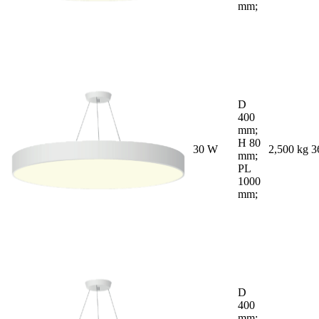
mm;
D
400
mm;
H 80
30 W
2,500 kg
3
mm;
PL
1000
mm;
D
400
mm;