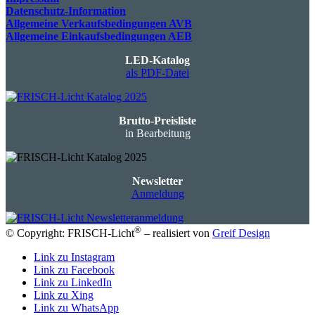
Datenschutz-Information
Allgemeine Verkaufsbedingungen AVB
Allgemeine Einkaufsbedingungen AEB
LED-Katalog
als PDF-Datei
Brutto-Preisliste
in Bearbeitung
Newsletter
Anmeldung
®
© Copyright: FRISCH-Licht
– realisiert von
Greif Design
Link zu Instagram
Link zu Facebook
Link zu LinkedIn
Link zu Xing
Link zu WhatsApp