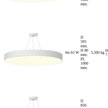
mm;
D
595
mm;
H 80
b
bis 63 W
5,500 kg
mm;
7
PL
1000
mm;
D
850