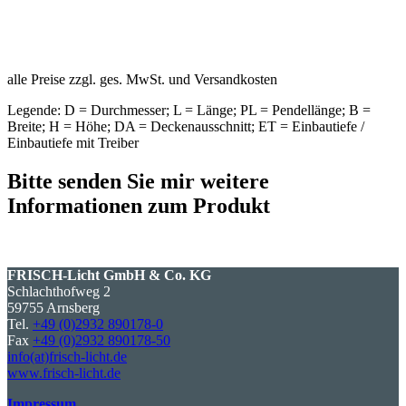
alle Preise zzgl. ges. MwSt. und Versandkosten
Legende: D = Durchmesser; L = Länge; PL = Pendellänge; B =
Breite; H = Höhe; DA = Deckenausschnitt; ET = Einbautiefe /
Einbautiefe mit Treiber
Bitte senden Sie mir weitere
Informationen zum Produkt
FRISCH-Licht GmbH & Co. KG
Schlachthofweg 2
59755 Arnsberg
Tel.
+49 (0)2932 890178-0
Fax
+49 (0)2932 890178-50
info(at)frisch-licht.de
www.frisch-licht.de
Impressum