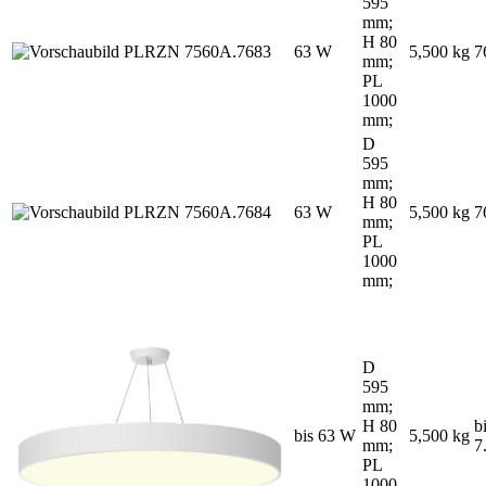
595
mm;
H 80
63 W
5,500 kg
7
mm;
PL
1000
mm;
D
595
mm;
H 80
63 W
5,500 kg
7
mm;
PL
1000
mm;
D
595
mm;
H 80
b
bis 63 W
5,500 kg
mm;
7
PL
1000