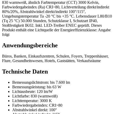
830 warmweiß, ähnlich Farbtemperatur (CCT) 3000 Kelvin,
Farbwiedergabeindex (Ra) CRI>80, Lichtverteilung direkt/indirekt
80%/20%, Abstrahlwinkel direkt/indirekt 100°/115°,
Umgebungstemperatur Ta -20 °C bis +35 °C. Lebensdauer L80/B10
(Tq 25 °C) 50.000 Stunden, Schutzklasse I, Schutzart IP40,
Stoßfestigkeit IK02. Inkl. LED-Treiber ENEC geprüft. Dieses
Produkt enthält eine Lichtquelle der Energieeffizienzklasse: Angabe
folgt
Anwendungsbereiche
Büros, Banken, Einkaufszentren, Schulen, Foyers, Treppenhäuser,
Flure, Gesundheitswesen, Hotels, Gaststätten, Verkaufsräume
Technische Daten
Bemessungslichtstrom:
bis 7.600 lm
Bemessungsleistung:
bis 63 W
Lichtausbeute:
120 lm/W
Lichtfarbe:
830 (warmweiß)
Lichttemperatur:
3000 K
Farbwiedergabeindex:
CRI>80
Abstrahlwinkel direkt:
100°