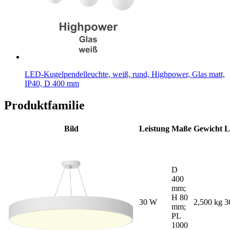
LED-Kugelpendelleuchte, weiß, rund, Highpower, Glas matt,
IP40, D 400 mm
Produktfamilie
Bild
Leistung
Maße
Gewicht
L
D
400
mm;
H 80
30 W
2,500 kg
3
mm;
PL
1000