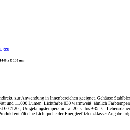
ungen
L 1440 x B 130 mm
ndirekt, zur Anwendung in Innenbereichen geeignet. Gehäuse Stahlblec
Watt und 11.000 Lumen, Lichtfarbe 830 warmweiß, ähnlich Farbtempe
irekt 60°/120°, Umgebungstemperatur Ta -20 °C bis +35 °C. Lebensdaue
odukt enthält eine Lichtquelle der Energieeffizienzklasse: Angabe folg