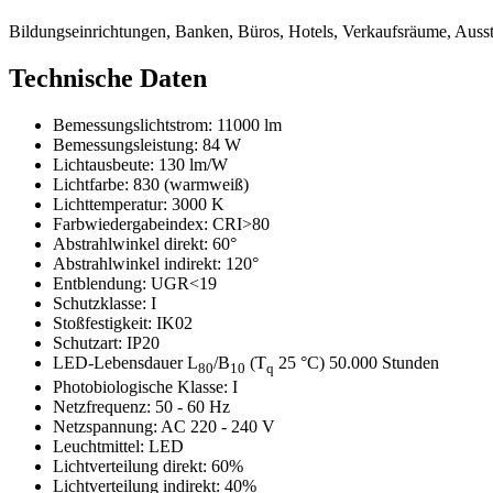
Bildungseinrichtungen, Banken, Büros, Hotels, Verkaufsräume, Ausst
Technische Daten
Bemessungslichtstrom:
11000 lm
Bemessungsleistung:
84 W
Lichtausbeute:
130 lm/W
Lichtfarbe:
830 (warmweiß)
Lichttemperatur:
3000 K
Farbwiedergabeindex:
CRI>80
Abstrahlwinkel direkt:
60°
Abstrahlwinkel indirekt:
120°
Entblendung:
UGR<19
Schutzklasse:
I
Stoßfestigkeit:
IK02
Schutzart:
IP20
LED-Lebensdauer L
/B
(T
25 °C) 50.000 Stunden
80
10
q
Photobiologische Klasse:
I
Netzfrequenz:
50 - 60 Hz
Netzspannung:
AC 220 - 240 V
Leuchtmittel:
LED
Lichtverteilung direkt:
60%
Lichtverteilung indirekt:
40%