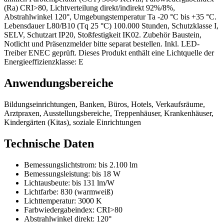
(Ra) CRI>80, Lichtverteilung direkt/indirekt 92%/8%,
Abstrahlwinkel 120°, Umgebungstemperatur Ta -20 °C bis +35 °C.
Lebensdauer L80/B10 (Tq 25 °C) 100.000 Stunden, Schutzklasse I,
SELV, Schutzart IP20, Stoßfestigkeit IK02. Zubehör Baustein,
Notlicht und Präsenzmelder bitte separat bestellen. Inkl. LED-
Treiber ENEC geprüft. Dieses Produkt enthält eine Lichtquelle der
Energieeffizienzklasse: E
Anwendungsbereiche
Bildungseinrichtungen, Banken, Büros, Hotels, Verkaufsräume,
Arztpraxen, Ausstellungsbereiche, Treppenhäuser, Krankenhäuser,
Kindergärten (Kitas), soziale Einrichtungen
Technische Daten
Bemessungslichtstrom:
bis 2.100 lm
Bemessungsleistung:
bis 18 W
Lichtausbeute:
bis 131 lm/W
Lichtfarbe:
830 (warmweiß)
Lichttemperatur:
3000 K
Farbwiedergabeindex:
CRI>80
Abstrahlwinkel direkt:
120°