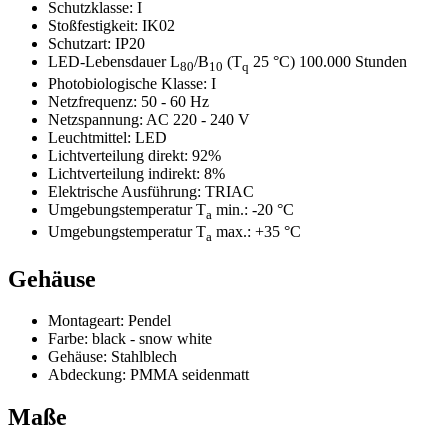
Schutzklasse:
I
Stoßfestigkeit:
IK02
Schutzart:
IP20
LED-Lebensdauer L
/B
(T
25 °C) 100.000 Stunden
80
10
q
Photobiologische Klasse:
I
Netzfrequenz:
50 - 60 Hz
Netzspannung:
AC 220 - 240 V
Leuchtmittel:
LED
Lichtverteilung direkt:
92%
Lichtverteilung indirekt:
8%
Elektrische Ausführung:
TRIAC
Umgebungstemperatur T
min.:
-20 °C
a
Umgebungstemperatur T
max.:
+35 °C
a
Gehäuse
Montageart:
Pendel
Farbe:
black - snow white
Gehäuse:
Stahlblech
Abdeckung:
PMMA seidenmatt
Maße