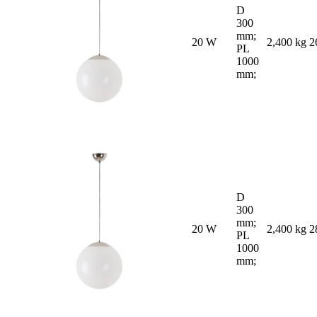
D
300
mm;
20 W
2,400 kg
2
PL
1000
mm;
D
300
mm;
20 W
2,400 kg
2
PL
1000
mm;