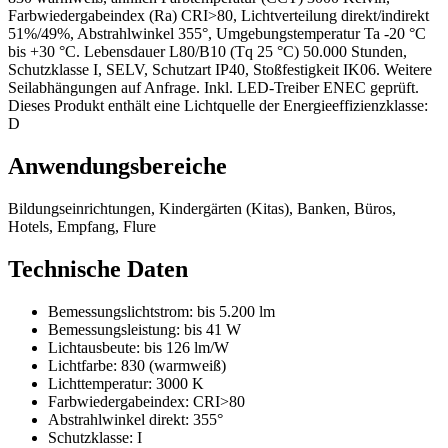
Farbwiedergabeindex (Ra) CRI>80, Lichtverteilung direkt/indirekt
51%/49%, Abstrahlwinkel 355°, Umgebungstemperatur Ta -20 °C
bis +30 °C. Lebensdauer L80/B10 (Tq 25 °C) 50.000 Stunden,
Schutzklasse I, SELV, Schutzart IP40, Stoßfestigkeit IK06. Weitere
Seilabhängungen auf Anfrage. Inkl. LED-Treiber ENEC geprüft.
Dieses Produkt enthält eine Lichtquelle der Energieeffizienzklasse:
D
Anwendungsbereiche
Bildungseinrichtungen, Kindergärten (Kitas), Banken, Büros,
Hotels, Empfang, Flure
Technische Daten
Bemessungslichtstrom:
bis 5.200 lm
Bemessungsleistung:
bis 41 W
Lichtausbeute:
bis 126 lm/W
Lichtfarbe:
830 (warmweiß)
Lichttemperatur:
3000 K
Farbwiedergabeindex:
CRI>80
Abstrahlwinkel direkt:
355°
Schutzklasse:
I