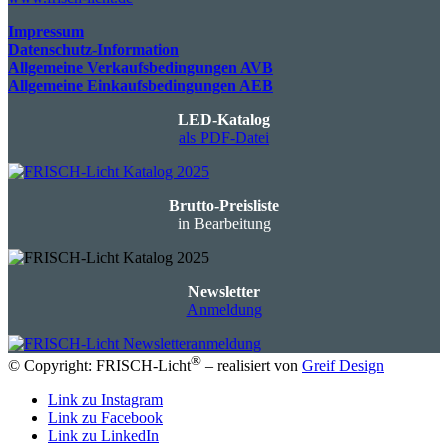
Impressum
Datenschutz-Information
Allgemeine Verkaufsbedingungen AVB
Allgemeine Einkaufsbedingungen AEB
LED-Katalog
als PDF-Datei
Brutto-Preisliste
in Bearbeitung
Newsletter
Anmeldung
®
© Copyright: FRISCH-Licht
– realisiert von
Greif Design
Link zu Instagram
Link zu Facebook
Link zu LinkedIn