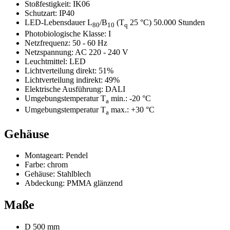
Stoßfestigkeit:
IK06
Schutzart:
IP40
LED-Lebensdauer L
/B
(T
25 °C) 50.000 Stunden
80
10
q
Photobiologische Klasse:
I
Netzfrequenz:
50 - 60 Hz
Netzspannung:
AC 220 - 240 V
Leuchtmittel:
LED
Lichtverteilung direkt:
51%
Lichtverteilung indirekt:
49%
Elektrische Ausführung:
DALI
Umgebungstemperatur T
min.:
-20 °C
a
Umgebungstemperatur T
max.:
+30 °C
a
Gehäuse
Montageart:
Pendel
Farbe:
chrom
Gehäuse:
Stahlblech
Abdeckung:
PMMA glänzend
Maße
D 500 mm