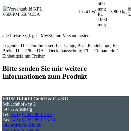
500
mm;
b
bis 41 W
3,800 kg
PL
5
1000
mm;
alle Preise zzgl. ges. MwSt. und Versandkosten
Legende: D = Durchmesser; L = Länge; PL = Pendellänge; B =
Breite; H = Höhe; DA = Deckenausschnitt; ET = Einbautiefe /
Einbautiefe mit Treiber
Bitte senden Sie mir weitere
Informationen zum Produkt
FRISCH-Licht GmbH & Co. KG
Schlachthofweg 2
59755 Arnsberg
Tel.
+49 (0)2932 890178-0
Fax
+49 (0)2932 890178-50
info(at)frisch-licht.de
www.frisch-licht.de