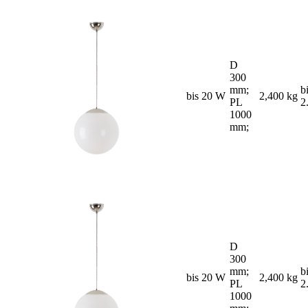
D
300
mm;
b
bis 20 W
2,400 kg
PL
2
1000
mm;
D
300
mm;
b
bis 20 W
2,400 kg
PL
2
1000