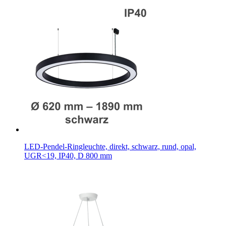
LED-Pendel-Ringleuchte, direkt, schwarz, rund, opal,
UGR<19, IP40, D 800 mm