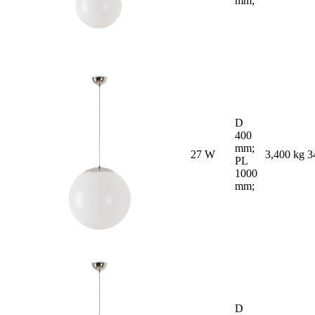
mm;
D
400
mm;
27 W
3,400 kg
3
PL
1000
mm;
D