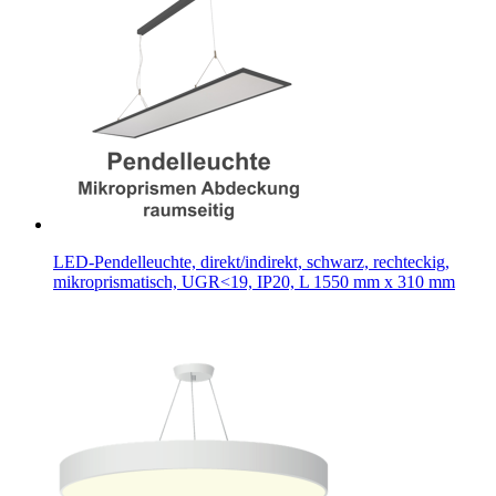
LED-Pendelleuchte, direkt/indirekt, schwarz, rechteckig,
mikroprismatisch, UGR<19, IP20, L 1550 mm x 310 mm