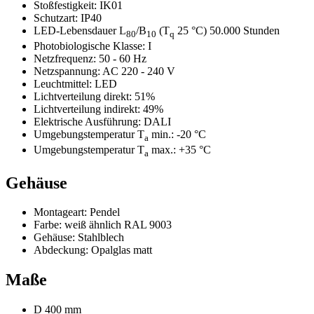
Stoßfestigkeit:
IK01
Schutzart:
IP40
LED-Lebensdauer L
/B
(T
25 °C) 50.000 Stunden
80
10
q
Photobiologische Klasse:
I
Netzfrequenz:
50 - 60 Hz
Netzspannung:
AC 220 - 240 V
Leuchtmittel:
LED
Lichtverteilung direkt:
51%
Lichtverteilung indirekt:
49%
Elektrische Ausführung:
DALI
Umgebungstemperatur T
min.:
-20 °C
a
Umgebungstemperatur T
max.:
+35 °C
a
Gehäuse
Montageart:
Pendel
Farbe:
weiß ähnlich RAL 9003
Gehäuse:
Stahlblech
Abdeckung:
Opalglas matt
Maße
D 400 mm