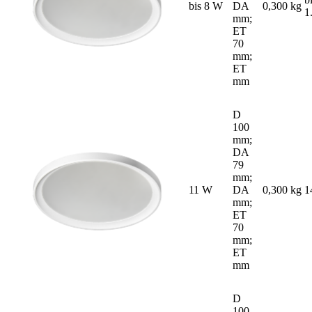
bis 8 W
DA
0,300 kg
1
mm;
ET
70
mm;
ET
mm
D
100
mm;
DA
79
mm;
11 W
DA
0,300 kg
1
mm;
ET
70
mm;
ET
mm
D
100