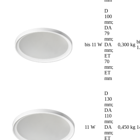
D
100
mm;
DA
79
mm;
b
bis 11 W
DA
0,300 kg
1
mm;
ET
70
mm;
ET
mm
D
130
mm;
DA
110
mm;
11 W
DA
0,450 kg
1
mm;
ET