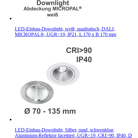
LED-Einbau-Downlight, weiß, quadratisch, DALI,
MICROPAL®, UGR<19, IP21, L 170 x B 170 mm
LED-Einbau-Downlight, Silber, rund, schwenkbar,
Aluminium-Reflektor facettiert, UGR<19, CRI>90, IP40, D