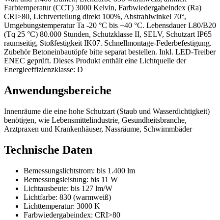
Farbtemperatur (CCT) 3000 Kelvin, Farbwiedergabeindex (Ra)
CRI>80, Lichtverteilung direkt 100%, Abstrahlwinkel 70°,
Umgebungstemperatur Ta -20 °C bis +40 °C. Lebensdauer L80/B20
(Tq 25 °C) 80.000 Stunden, Schutzklasse II, SELV, Schutzart IP65
raumseitig, Stoßfestigkeit IK07. Schnellmontage-Federbefestigung.
Zubehör Betoneinbautöpfe bitte separat bestellen. Inkl. LED-Treiber
ENEC geprüft. Dieses Produkt enthält eine Lichtquelle der
Energieeffizienzklasse: D
Anwendungsbereiche
Innenräume die eine hohe Schutzart (Staub und Wasserdichtigkeit)
benötigen, wie Lebensmittelindustrie, Gesundheitsbranche,
Arztpraxen und Krankenhäuser, Nassräume, Schwimmbäder
Technische Daten
Bemessungslichtstrom:
bis 1.400 lm
Bemessungsleistung:
bis 11 W
Lichtausbeute:
bis 127 lm/W
Lichtfarbe:
830 (warmweiß)
Lichttemperatur:
3000 K
Farbwiedergabeindex:
CRI>80