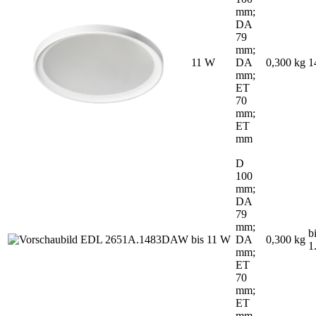
mm;
DA
79
mm;
11 W
DA
0,300 kg
1
mm;
ET
70
mm;
ET
mm
D
100
mm;
DA
79
mm;
b
bis 11 W
DA
0,300 kg
1
mm;
ET
70
mm;
ET
mm