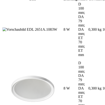
D
100
mm;
DA
79
mm;
8 W
DA
0,300 kg
1
mm;
ET
70
mm;
ET
mm
D
100
mm;
DA
79
mm;
8 W
DA
0,300 kg
1
mm;
ET
70