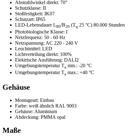
Abstrahlwinkel direkt:
70°
Schutzklasse:
II
Stoßfestigkeit:
IK07
Schutzart:
IP65
LED-Lebensdauer L
/B
(T
25 °C) 80.000 Stunden
80
20
q
Photobiologische Klasse:
I
Netzfrequenz:
50 - 60 Hz
Netzspannung:
AC 220 - 240 V
Leuchtmittel:
LED
Lichtverteilung direkt:
100%
Elektrische Ausführung:
DALI2
Umgebungstemperatur T
min.:
-20 °C
a
Umgebungstemperatur T
max.:
+40 °C
a
Gehäuse
Montageart:
Einbau
Farbe:
weiß ähnlich RAL 9003
Gehäuse:
Aluminium
Abdeckung:
PMMA opal
Maße