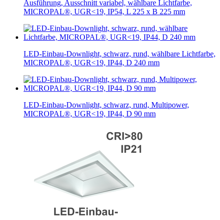
Ausführung, Ausschnitt variabel, wählbare Lichtfarbe,
MICROPAL®, UGR<19, IP54, L 225 x B 225 mm
LED-Einbau-Downlight, schwarz, rund, wählbare Lichtfarbe,
MICROPAL®, UGR<19, IP44, D 240 mm
LED-Einbau-Downlight, schwarz, rund, Multipower,
MICROPAL®, UGR<19, IP44, D 90 mm