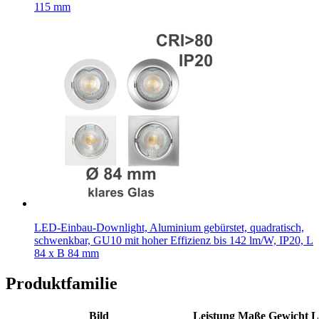
115 mm
LED-Einbau-Downlight, Aluminium gebürstet, quadratisch,
schwenkbar, GU10 mit hoher Effizienz bis 142 lm/W, IP20, L
84 x B 84 mm
Produktfamilie
Bild
Leistung
Maße
Gewicht
L