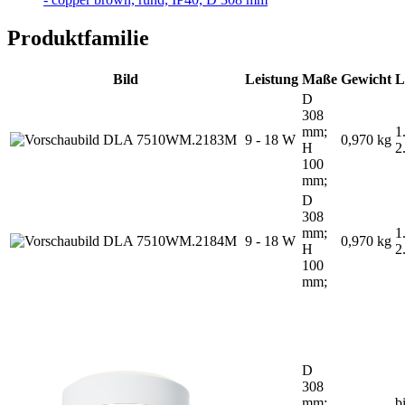
Produktfamilie
Bild
Leistung
Maße
Gewicht
L
D
308
mm;
1
9 - 18 W
0,970 kg
H
2
100
mm;
D
308
mm;
1
9 - 18 W
0,970 kg
H
2
100
mm;
D
308
mm;
b