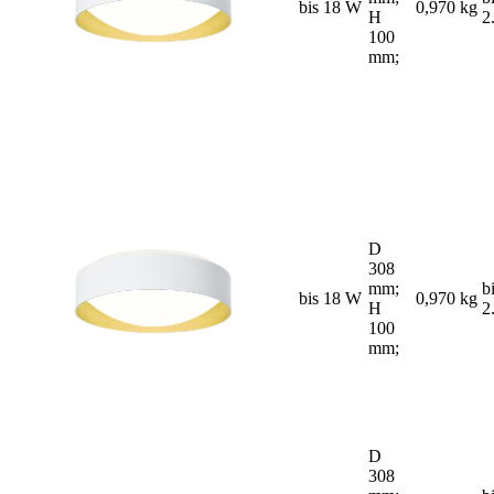
bis 18 W
0,970 kg
H
2
100
mm;
D
308
mm;
b
bis 18 W
0,970 kg
H
2
100
mm;
D
308