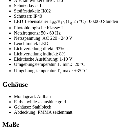
Abstrahlwinkel direkt:
120°
Schutzklasse:
I
Stoßfestigkeit:
IK02
Schutzart:
IP40
LED-Lebensdauer L
/B
(T
25 °C) 100.000 Stunden
80
10
q
Photobiologische Klasse:
I
Netzfrequenz:
50 - 60 Hz
Netzspannung:
AC 220 - 240 V
Leuchtmittel:
LED
Lichtverteilung direkt:
92%
Lichtverteilung indirekt:
8%
Elektrische Ausführung:
1-10 V
Umgebungstemperatur T
min.:
-20 °C
a
Umgebungstemperatur T
max.:
+35 °C
a
Gehäuse
Montageart:
Aufbau
Farbe:
white - sunshine gold
Gehäuse:
Stahlblech
Abdeckung:
PMMA seidenmatt
Maße