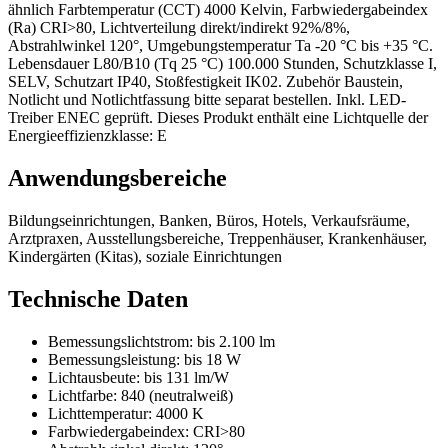
ähnlich Farbtemperatur (CCT) 4000 Kelvin, Farbwiedergabeindex
(Ra) CRI>80, Lichtverteilung direkt/indirekt 92%/8%,
Abstrahlwinkel 120°, Umgebungstemperatur Ta -20 °C bis +35 °C.
Lebensdauer L80/B10 (Tq 25 °C) 100.000 Stunden, Schutzklasse I,
SELV, Schutzart IP40, Stoßfestigkeit IK02. Zubehör Baustein,
Notlicht und Notlichtfassung bitte separat bestellen. Inkl. LED-
Treiber ENEC geprüft. Dieses Produkt enthält eine Lichtquelle der
Energieeffizienzklasse: E
Anwendungsbereiche
Bildungseinrichtungen, Banken, Büros, Hotels, Verkaufsräume,
Arztpraxen, Ausstellungsbereiche, Treppenhäuser, Krankenhäuser,
Kindergärten (Kitas), soziale Einrichtungen
Technische Daten
Bemessungslichtstrom:
bis 2.100 lm
Bemessungsleistung:
bis 18 W
Lichtausbeute:
bis 131 lm/W
Lichtfarbe:
840 (neutralweiß)
Lichttemperatur:
4000 K
Farbwiedergabeindex:
CRI>80