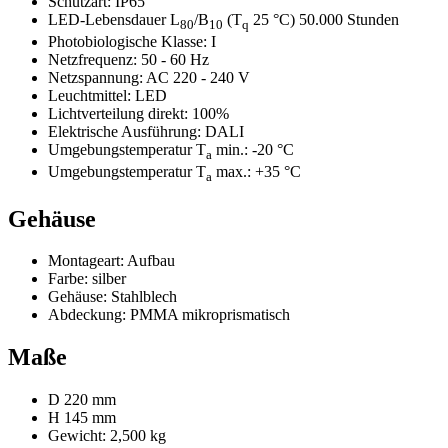
Schutzart:
IP65
LED-Lebensdauer L
/B
(T
25 °C) 50.000 Stunden
80
10
q
Photobiologische Klasse:
I
Netzfrequenz:
50 - 60 Hz
Netzspannung:
AC 220 - 240 V
Leuchtmittel:
LED
Lichtverteilung direkt:
100%
Elektrische Ausführung:
DALI
Umgebungstemperatur T
min.:
-20 °C
a
Umgebungstemperatur T
max.:
+35 °C
a
Gehäuse
Montageart:
Aufbau
Farbe:
silber
Gehäuse:
Stahlblech
Abdeckung:
PMMA mikroprismatisch
Maße
D 220 mm
H 145 mm
Gewicht:
2,500 kg