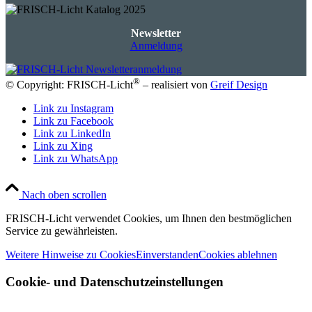
Newsletter
Anmeldung
®
© Copyright: FRISCH-Licht
– realisiert von
Greif Design
Link zu Instagram
Link zu Facebook
Link zu LinkedIn
Link zu Xing
Link zu WhatsApp
Nach oben scrollen
FRISCH-Licht verwendet Cookies, um Ihnen den bestmöglichen
Service zu gewährleisten.
Weitere Hinweise zu Cookies
Einverstanden
Cookies ablehnen
Cookie- und Datenschutzeinstellungen