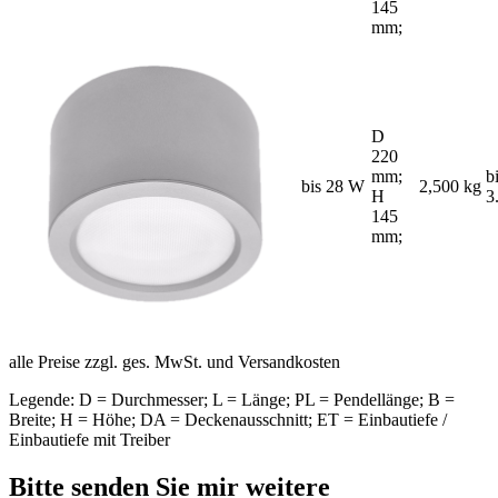
145
mm;
D
220
mm;
b
bis 28 W
2,500 kg
H
3
145
mm;
alle Preise zzgl. ges. MwSt. und Versandkosten
Legende: D = Durchmesser; L = Länge; PL = Pendellänge; B =
Breite; H = Höhe; DA = Deckenausschnitt; ET = Einbautiefe /
Einbautiefe mit Treiber
Bitte senden Sie mir weitere