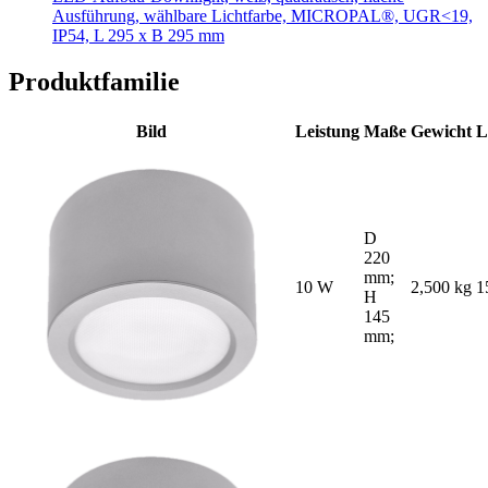
Ausführung, wählbare Lichtfarbe, MICROPAL®, UGR<19,
IP54, L 295 x B 295 mm
Produktfamilie
Bild
Leistung
Maße
Gewicht
L
D
220
mm;
10 W
2,500 kg
1
H
145
mm;