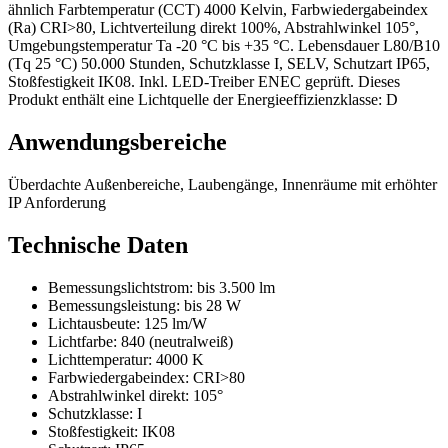
ähnlich Farbtemperatur (CCT) 4000 Kelvin, Farbwiedergabeindex
(Ra) CRI>80, Lichtverteilung direkt 100%, Abstrahlwinkel 105°,
Umgebungstemperatur Ta -20 °C bis +35 °C. Lebensdauer L80/B10
(Tq 25 °C) 50.000 Stunden, Schutzklasse I, SELV, Schutzart IP65,
Stoßfestigkeit IK08. Inkl. LED-Treiber ENEC geprüft. Dieses
Produkt enthält eine Lichtquelle der Energieeffizienzklasse: D
Anwendungsbereiche
Überdachte Außenbereiche, Laubengänge, Innenräume mit erhöhter
IP Anforderung
Technische Daten
Bemessungslichtstrom:
bis 3.500 lm
Bemessungsleistung:
bis 28 W
Lichtausbeute:
125 lm/W
Lichtfarbe:
840 (neutralweiß)
Lichttemperatur:
4000 K
Farbwiedergabeindex:
CRI>80
Abstrahlwinkel direkt:
105°
Schutzklasse:
I
Stoßfestigkeit:
IK08