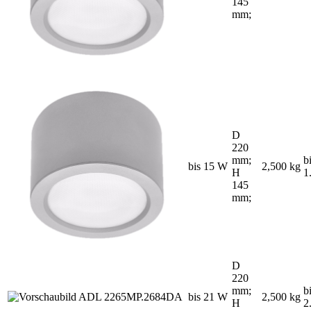
145
mm;
D
220
mm;
b
bis 15 W
2,500 kg
H
1
145
mm;
D
220
mm;
b
bis 21 W
2,500 kg
H
2