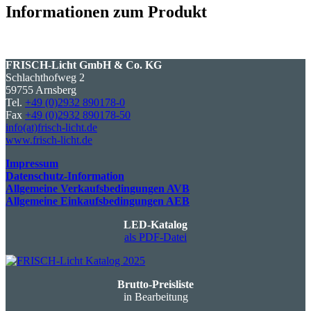
Informationen zum Produkt
FRISCH-Licht GmbH & Co. KG
Schlachthofweg 2
59755 Arnsberg
Tel.
+49 (0)2932 890178-0
Fax
+49 (0)2932 890178-50
info(at)frisch-licht.de
www.frisch-licht.de
Impressum
Datenschutz-Information
Allgemeine Verkaufsbedingungen AVB
Allgemeine Einkaufsbedingungen AEB
LED-Katalog
als PDF-Datei
Brutto-Preisliste
in Bearbeitung